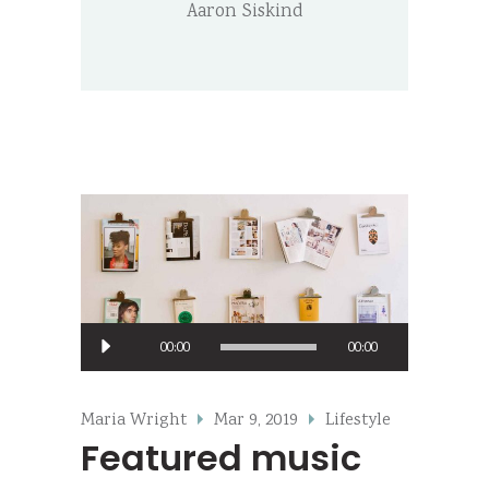
Aaron Siskind
Audio
00:00
00:00
Player
Maria Wright
Mar 9, 2019
Lifestyle
Featured music